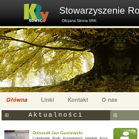
Stowarzyszenie R
Oficjana Strona SRK
Główna
Linki
Kontakt
O nas
Aktualności
Odszedł Jan Guniewski
Członkowie Rodu Krygowskich składają Krysi