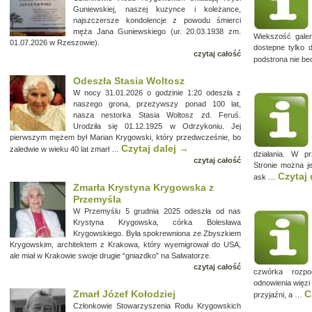
Guniewskiej, naszej kuzynce i koleżance,
najszczersze kondolencje z powodu śmierci
męża Jana Guniewskiego (ur. 20.03.1938 zm.
Wiekszość galer
01.07.2026 w Rzeszowie).
dostepne tylko 
czytaj całość
podstrona nie be
Odeszła Stasia Woltosz
W nocy 31.01.2026 o godzinie 1:20 odeszła z
naszego grona, przeżywszy ponad 100 lat,
nasza nestorka Stasia Woltosz zd. Feruś.
Urodziła się 01.12.1925 w Odrzykoniu. Jej
pierwszym mężem był Marian Krygowski, który przedwcześnie, bo
Czytaj dalej
→
zaledwie w wieku 40 lat zmarł …
działania. W p
czytaj całość
Stronie można j
Czytaj 
ask …
Zmarła Krystyna Krygowska z
Przemyśla
W Przemyślu 5 grudnia 2025 odeszła od nas
Krystyna Krygowska, córka Bolesława
Krygowskiego. Była spokrewniona ze Zbyszkiem
Krygowskim, architektem z Krakowa, który wyemigrował do USA,
ale miał w Krakowie swoje drugie “gniazdko” na Salwatorze.
czytaj całość
czwórka rozpo
odnowienia więzi
Zmarł Józef Kołodziej
C
przyjaźni, a …
Członkowie Stowarzyszenia Rodu Krygowskich