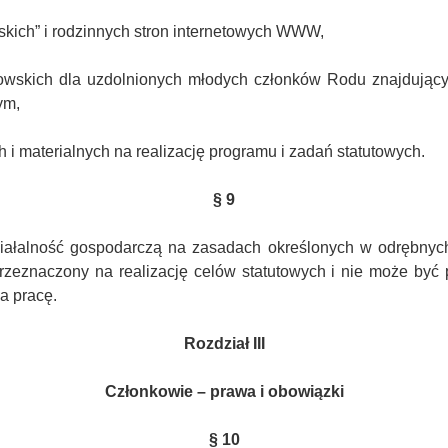
kich” i rodzinnych stron internetowych WWW,
owskich dla uzdolnionych młodych członków Rodu znajdujących
ym,
i materialnych na realizację programu i zadań statutowych.
§ 9
ałalność gospodarczą na zasadach określonych w odrębnych
przeznaczony na realizację celów statutowych i nie może być
a pracę.
Rozdział III
Członkowie – prawa i obowiązki
§ 10