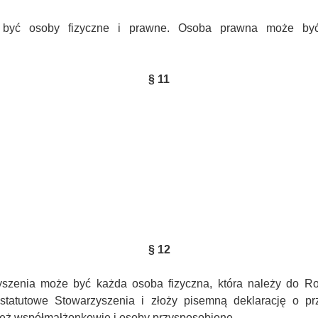
 być osoby fizyczne i prawne. Osoba prawna może być 
§ 11
§ 12
szenia może być każda osoba fizyczna, która należy do Rod
 statutowe Stowarzyszenia i złoży pisemną deklarację o p
eż współmałżonkowie i osoby przysposobione.