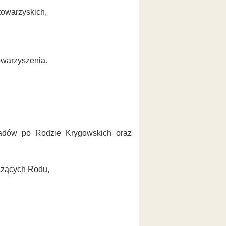
towarzyskich,
owarzyszenia.
śladów po Rodzie Krygowskich oraz
czących Rodu,