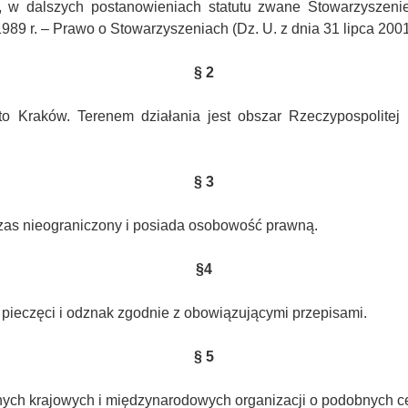
 w dalszych postanowieniach statutu zwane Stowarzyszenie
989 r. – Prawo o Stowarzyszeniach (Dz. U. z dnia 31 lipca 2001 
§ 2
to Kraków. Terenem działania jest obszar Rzeczypospolitej P
§ 3
zas nieograniczony i posiada osobowość prawną.
§4
ieczęci i odznak zgodnie z obowiązującymi przepisami.
§ 5
ych krajowych i międzynarodowych organizacji o podobnych c