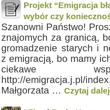
Projekt “Emigracja bł
wybór czy konieczno
Szanowni Państwo! Proszę
znajomych za granicą, b
gromadzenie starych i n
z emigracją, bo mamy ic
ciekawe wspom
http://emigracja.j.pl/
Małgorzata …
Czytaj dale