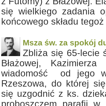
z Futomy) z Błażowej. E
się wielkiego zadania o
końcowego składu tegoż
Msza św. za spokój d
Zbliża się 65-lecie
Błażowej, Kazimierza 
wiadomość od jego w
Rzeszowa, do której si
się uzgodnić z ks. dzie
proboszczem parafii 