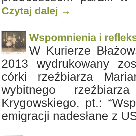
Czytaj dalej
→
Wspomnienia i refleks
W Kurierze Błażows
2013 wydrukowany zosta
córki rzeźbiarza Mari
wybitnego rzeźbiarz
Krygowskiego, pt.: “Wsp
emigracji nadesłane z US