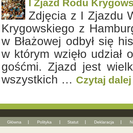
I Zjazd Rodu Krygows
Zdjęcia z I Zjazdu
Krygowskiego z Hamburg
w Błażowej odbył się hi
w którym wzięło udział 
gośćmi. Zjazd jest wiel
wszystkich …
Czytaj dale
Główna
Polityka
Statut
Deklaracja
N
With Go