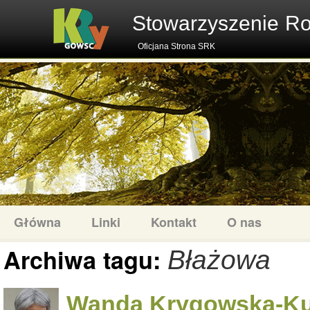
Stowarzyszenie R
Oficjana Strona SRK
Główna
Linki
Kontakt
O nas
Archiwa tagu:
Błażowa
Wanda Krygowska-Ku