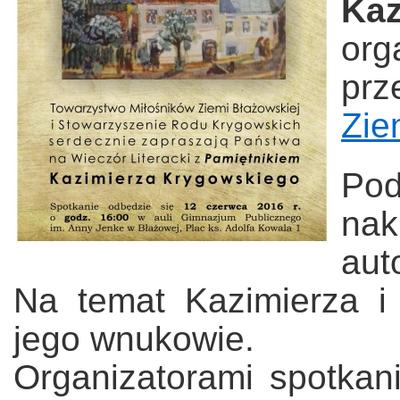
Ka
org
pr
Zie
Po
nak
aut
Na temat Kazimierza i
jego wnukowie.
Organizatorami spotkan