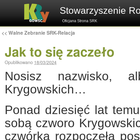
Stowarzyszenie R
Oficjana Strona SRK
<<
Walne Zebranie SRK-Relacja
Jak to się zaczeło
Opublikowano
18/03/2024
Nosisz nazwisko, a
Krygowskich…
Ponad dziesięć lat temu
sobą czworo Krygowskich
czwórka rozpoczęła pos