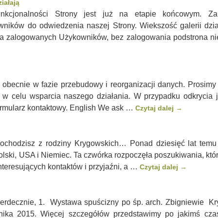
iałają
unkcjonalności Strony jest już na etapie końcowym. Z
ników do odwiedzenia naszej Strony. Wiekszość galerii dzi
dla zalogowanych Użykowników, bez zalogowania podstrona n
 obecnie w fazie przebudowy i reorganizacji danych. Prosimy
 w celu wsparcia naszego działania. W przypadku odkrycia 
formularz kontaktowy. English We ask …
Czytaj dalej
→
ochodzisz z rodziny Krygowskich… Ponad dziesięć lat temu 
lski, USA i Niemiec. Ta czwórka rozpoczęła poszukiwania, któ
nteresujących kontaktów i przyjaźni, a …
Czytaj dalej
→
erdecznie, 1. Wystawa spuścizny po śp. arch. Zbigniewie K
nika 2015. Więcej szczegółów przedstawimy po jakimś cza