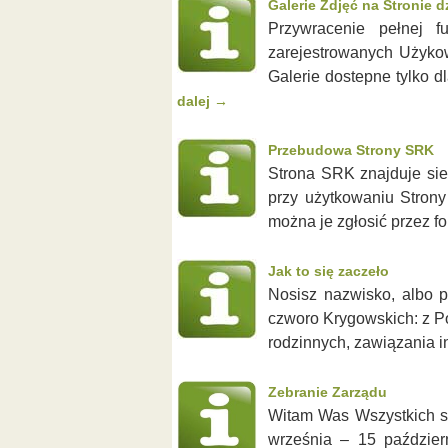
Galerie Zdjęć na Stronie dz
Przywracenie pełnej f
zarejestrowanych Użykow
Galerie dostepne tylko 
dalej
→
Przebudowa Strony SRK
Strona SRK znajduje sie
przy użytkowaniu Strony
można je zgłosić przez 
Jak to się zaczeło
Nosisz nazwisko, albo p
czworo Krygowskich: z Po
rodzinnych, zawiązania i
Zebranie Zarządu
Witam Was Wszystkich s
września – 15 paździer