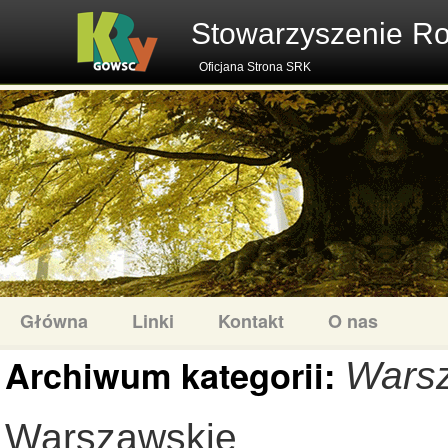
Stowarzyszenie R
Oficjana Strona SRK
Główna
Linki
Kontakt
O nas
Archiwum kategorii:
Wars
Warszawskie