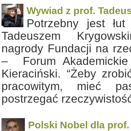
Wywiad z prof. Tade
Potrzebny jest łu
Tadeuszem Krygowski
nagrody Fundacji na rze
– Forum Akademickie 
Kieraciński. “Żeby zrob
pracowitym, mieć pa
postrzegać rzeczywistoś
Polski Nobel dla pro