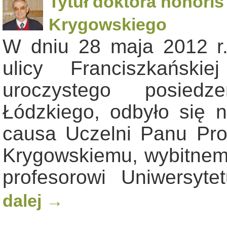
Tytuł doktora honoris 
Krygowskiego
W dniu 28 maja 2012 r
ulicy Franciszkańsk
uroczystego posiedz
Łódzkiego, odbyło się n
causa Uczelni Panu Pro
Krygowskiemu, wybitne
profesorowi Uniwersy
dalej
→