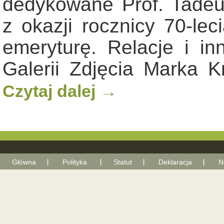
dedykowane Prof. Tade
z okazji rocznicy 70-lec
emeryturę. Relacje i i
Galerii Zdjęcia Marka
Czytaj dalej
→
Główna
Polityka
Statut
Deklaracja
N
With Go