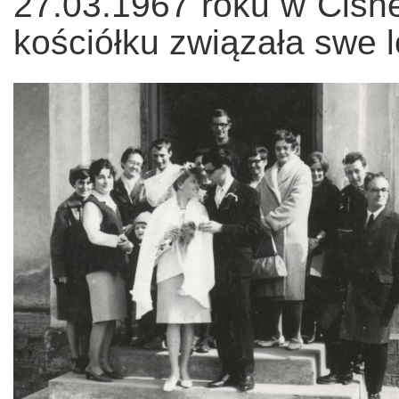
27.03.1967 roku w Cisn
kościółku związała swe l