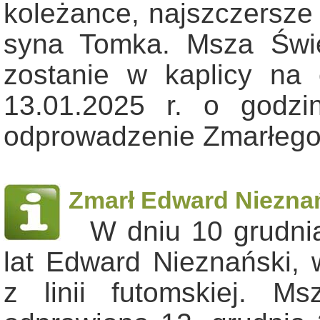
koleżance, najszczersze
syna Tomka. Msza Świ
zostanie w kaplicy na
13.01.2025 r. o godzin
odprowadzenie Zmarłeg
Zmarł Edward Niezna
W dniu 10 grudnia
lat Edward Nieznański,
z linii futomskiej. M