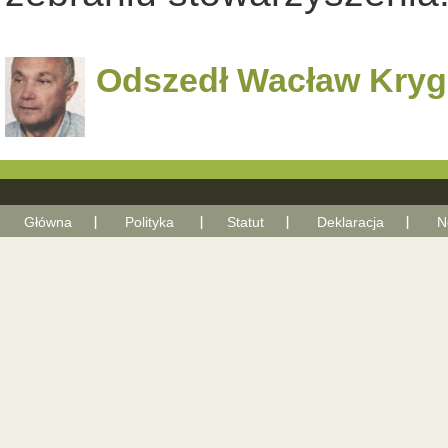
Odszedł Wacław Kry
Główna
Polityka
Statut
Deklaracja
N
With Go