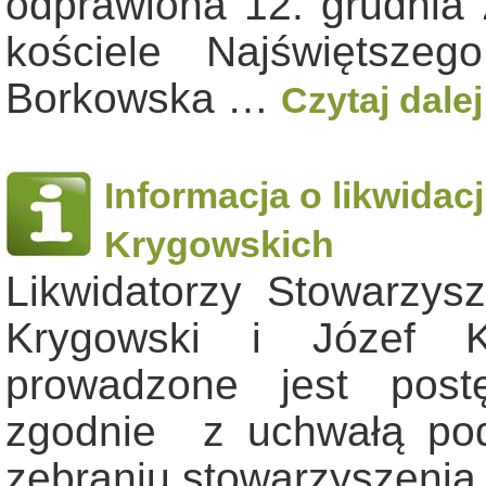
odprawiona 12. grudnia 
kościele Najświętsze
Borkowska …
Czytaj dale
Informacja o likwidac
Krygowskich
Likwidatorzy Stowarzys
Krygowski i Józef K
prowadzone jest post
zgodnie z uchwałą po
zebraniu stowarzyszenia