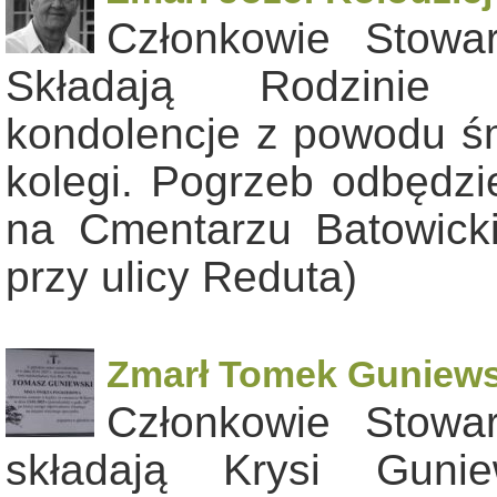
Członkowie Stowa
Składają Rodzinie K
kondolencje z powodu śm
kolegi. Pogrzeb odbędzi
na Cmentarzu Batowicki
przy ulicy Reduta)
Zmarł Tomek Guniews
Członkowie Stowa
składają Krysi Guni