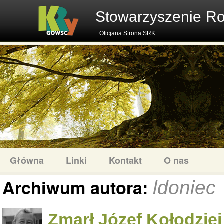
Stowarzyszenie R
Oficjana Strona SRK
Główna
Linki
Kontakt
O nas
Archiwum autora:
ldoniec
Zmarł Józef Kołodziej