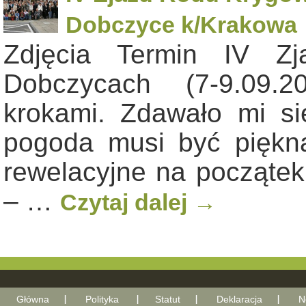
Dobczyce k/Krakowa
Zdjęcia Termin IV Z
Dobczycach (7-9.09.2
krokami. Zdawało mi si
pogoda musi być piękna
rewelacyjne na początek 
– …
Czytaj dalej
→
Główna
Polityka
Statut
Deklaracja
N
With Go