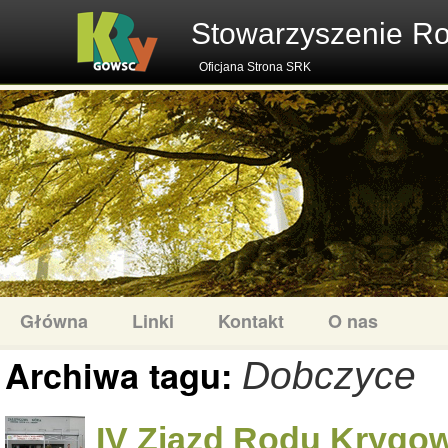
Stowarzyszenie R
Oficjana Strona SRK
Główna
Linki
Kontakt
O nas
Archiwa tagu:
Dobczyce
IV Zjazd Rodu Krygow