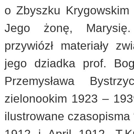
o Zbyszku Krygowskim z
Jego żonę, Marysię
przywiózł materiały zw
jego dziadka prof. Bo
Przemysława Bystrz
zielonookim 1923 – 193
ilustrowane czasopisma “
1912 i April 1912, T.K