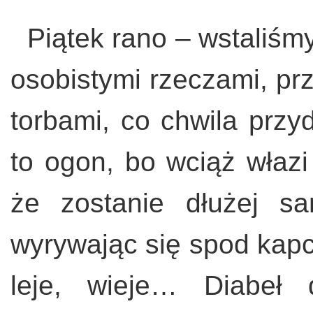
Piątek rano – wstaliśm
osobistymi rzeczami, prz
torbami, co chwila przy
to ogon, bo wciąż włazi 
że zostanie dłużej s
wyrywając się spod kap
leje, wieje… Diabeł 