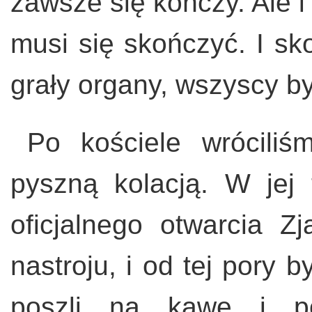
zawsze się kończy. Ale i
musi się skończyć. I sk
grały organy, wszyscy by
Po kościele wrócili
pyszną kolacją. W jej 
oficjalnego otwarcia Zj
nastroju, i od tej pory
poszli na kawę i po