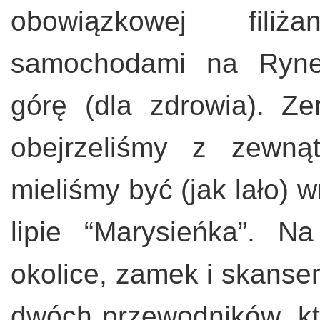
obowiązkowej fili
samochodami na Ryne
górę (dla zdrowia). Ze
obejrzeliśmy z zewną
mieliśmy być (jak lało) 
lipie “Marysieńka”. 
okolice, zamek i skanse
dwóch przewodników, kt