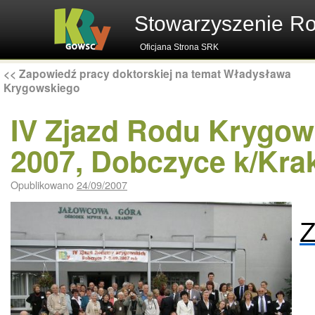
Stowarzyszenie R
Oficjana Strona SRK
<<
Zapowiedź pracy doktorskiej na temat Władysława
Krygowskiego
IV Zjazd Rodu Krygow
2007, Dobczyce k/Kr
Opublikowano
24/09/2007
Z