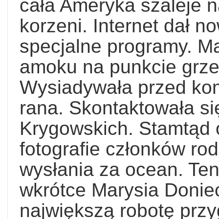
cała Ameryka szaleje 
korzeni. Internet dał 
specjalne programy. M
amoku na punkcie grze
Wysiadywała przed ko
rana. Skontaktowała si
Krygowskich. Stamtąd 
fotografie członków rod
wysłania za ocean. Ten
wkrótce Marysia Doniec
największą robotę prz