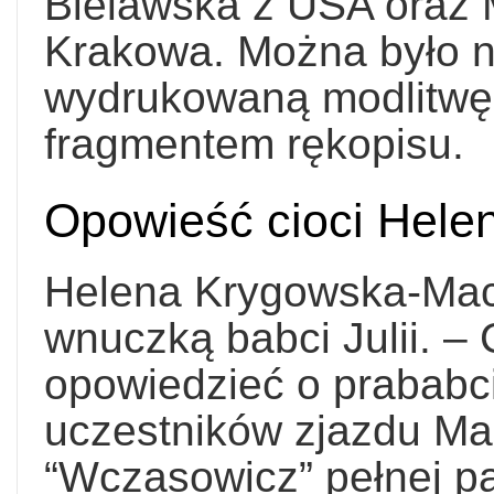
Bielawska z USA oraz 
Krakowa. Można było n
wydrukowaną modlitwę ba
fragmentem rękopisu.
Opowieść cioci Hele
Helena Krygowska-Maci
wnuczką babci Julii. –
opowiedzieć o prababci
uczestników zjazdu Mar
“Wczasowicz” pełnej p