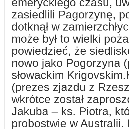
emeryckiego czasu, uw
zasiedlili Pagorzynę, 
dotknął w zamierzchłyc
może był to wielki poża
powiedzieć, że siedlisk
nowo jako Pogorzyna (
słowackim Krigovskim.
(prezes zjazdu z Rzes
wkrótce został zaprosz
Jakuba – ks. Piotra, k
probostwie w Australii.