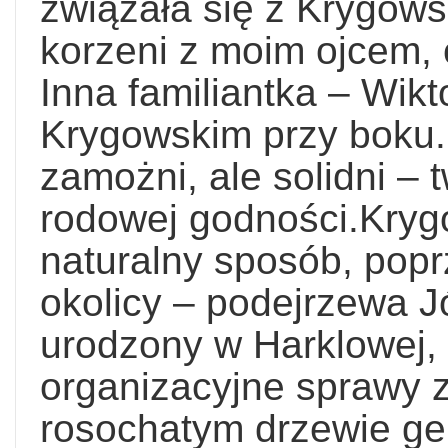
związała się z Krygows
korzeni z moim ojcem, 
Inna familiantka – Wikt
Krygowskim przy boku. 
zamożni, ale solidni – 
rodowej godności.Kry
naturalny sposób, poprz
okolicy – podejrzewa 
urodzony w Harklowej
organizacyjne sprawy 
rosochatym drzewie ge