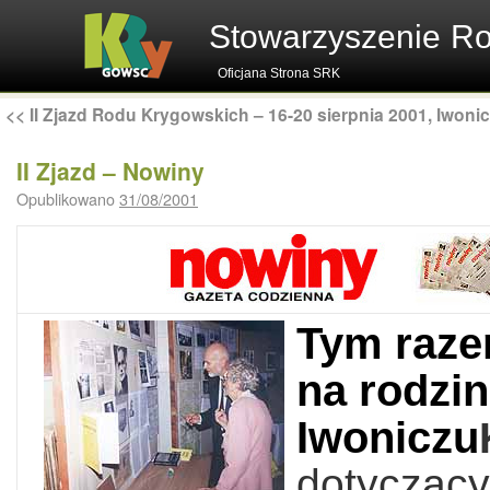
Stowarzyszenie R
Oficjana Strona SRK
<<
II Zjazd Rodu Krygowskich – 16-20 sierpnia 2001, Iwonic
II Zjazd – Nowiny
Opublikowano
31/08/2001
Tym raze
na rodzi
Iwoniczu
dotyczący