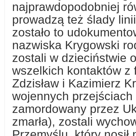
najprawdopodobniej ró
prowadzą też ślady lini
zostało to udokumento
nazwiska Krygowski r
zostali w dzieciństwie 
wszelkich kontaktów z 
Zdzisław i Kazimierz 
wojennych przejściach 
zamordowany przez Uk
zmarła), zostali wych
Przemyślu, który nosił