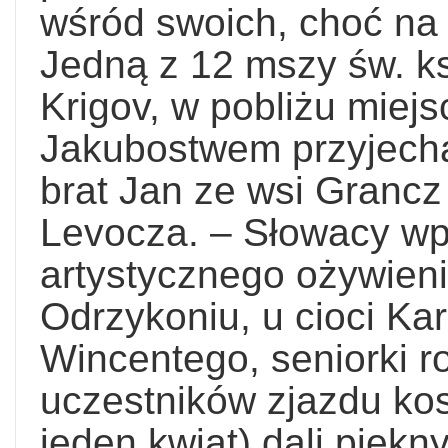
wśród swoich, choć na 
Jedną z 12 mszy św. ks
Krigov, w pobliżu miej
Jakubostwem przyjecha
brat Jan ze wsi Grancz
Levocza. – Słowacy wp
artystycznego ożywieni
Odrzykoniu, u cioci Kar
Wincentego, seniorki 
uczestników zjazdu ko
jeden kwiat) dali piękn