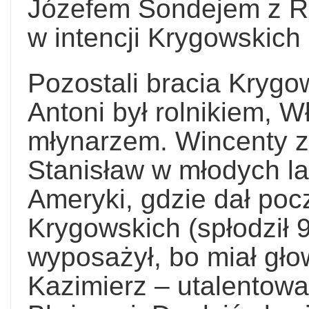
Józefem Sondejem z R
w intencji Krygowskich
Pozostali bracia Krygo
Antoni był rolnikiem, 
młynarzem. Wincenty z
Stanisław w młodych l
Ameryki, gdzie dał pocz
Krygowskich (spłodził 9
wyposażył, bo miał głow
Kazimierz – utalentowan