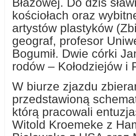
Błażowej. Do dziś sławi
kościołach oraz wybit
artystów plastyków (Zb
geograf, profesor Uniw
Bogumił. Dwie córki Jan
rodów – Kołodziejów i
W biurze zjazdu zbiera
przedstawioną schematy
którą pracowali entuzj
Witold Kroemeke z Ha