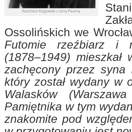
Stan
Kazimierz Krygowski z żoną Pauliną
Zak
Ossolińskich we Wrocław
Futomie rzeźbiarz i 
(1878–1949) mieszkał 
zachęcony przez syna B
który został wydany w 
Walasków (Warszaw
Pamiętnika w tym wydan
znakomite pod względem
w przygotowaniu jest no