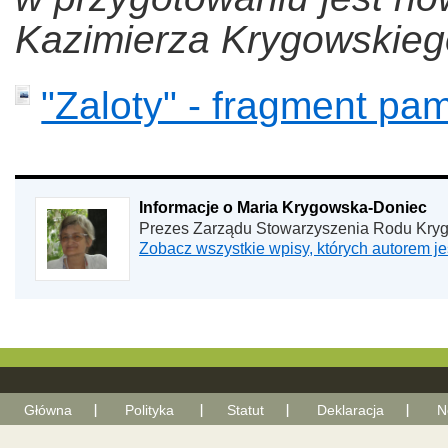
Kazimierza Krygowskieg
"Zaloty" - fragment pam
Informacje o Maria Krygowska-Doniec
Prezes Zarządu Stowarzyszenia Rodu Kry
Zobacz wszystkie wpisy, których autorem 
Główna
Polityka
Statut
Deklaracja
N
With Go