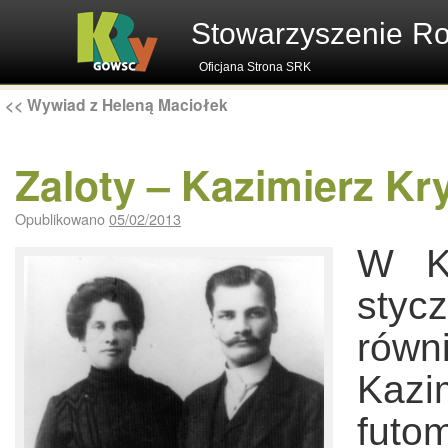
Stowarzyszenie R
Oficjana Strona SRK
<<
Wywiad z Heleną Maciołek
Zaloty – Kazimierz K
Opublikowano
05/02/2013
W Ku
styc
równ
Kazi
futo