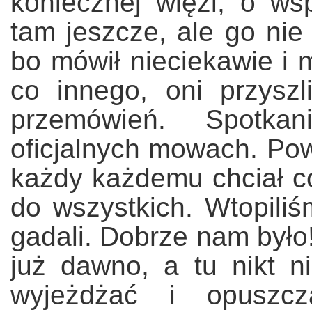
koniecznej więzi, o w
tam jeszcze, ale go nie 
bo mówił nieciekawie i 
co innego, oni przyszl
przemówień. Spotka
oficjalnych mowach. Pow
każdy każdemu chciał c
do wszystkich. Wtopiliśm
gadali. Dobrze nam było
już dawno, a tu nikt 
wyjeżdżać i opuszc