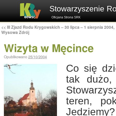
Stowarzyszenie R
Oficjana Strona SRK
<<
III Zjazd Rodu Krygowskich – 30 lipca – 1 sierpnia 2004,
Wysowa Zdrój
Wizyta w Męcince
Opublikowano
25/10/2004
Co się dzi
tak dużo,
Stowarzy
teren, p
Jedziemy?