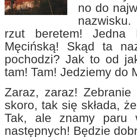
no do najw
nazwisku.
rzut beretem! Jedna 
Męcińską! Skąd ta na
pochodzi? Jak to od ja
tam! Tam! Jedziemy do M
Zaraz, zaraz! Zebranie
skoro, tak się składa, 
Tak, ale znamy paru w
następnych! Będzie dobr