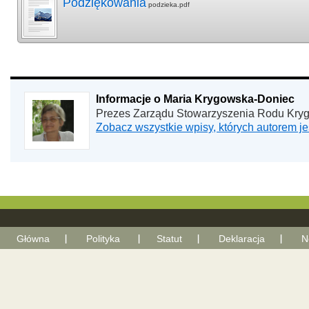
Podziękowania
podzieka.pdf
Informacje o Maria Krygowska-Doniec
Prezes Zarządu Stowarzyszenia Rodu Kry
Zobacz wszystkie wpisy, których autorem 
Główna
Polityka
Statut
Deklaracja
N
With Go