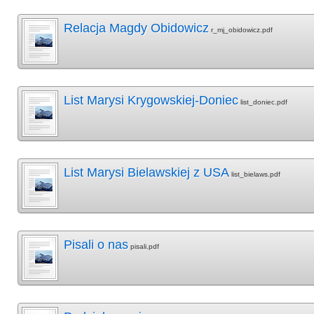
Relacja Magdy Obidowicz
r_mj_obidowicz.pdf
List Marysi Krygowskiej-Doniec
list_doniec.pdf
List Marysi Bielawskiej z USA
list_bielaws.pdf
Pisali o nas
pisali.pdf