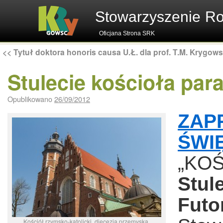
Stowarzyszenie R
Oficjana Strona SRK
<<
Tytuł doktora honoris causa U.Ł. dla prof. T.M. Krygow
Stulecie kościoła par
Opublikowano
26/09/2012
ZA
ŚWI
„KO
Stul
Futo
Kościół rzymsko-katolicki, diecezja przemyska,