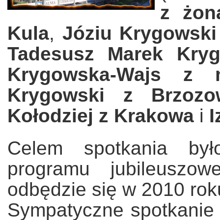
z żon
Kula
,
Józiu Krygowski
Tadesusz Marek Kry
Krygowska-Wajs z 
Krygowski z Brzoz
Kołodziej z Krakowa
i
I
Celem spotkania był
programu jubileuszo
odbędzie się w 2010 roku
Sympatyczne spotkanie 