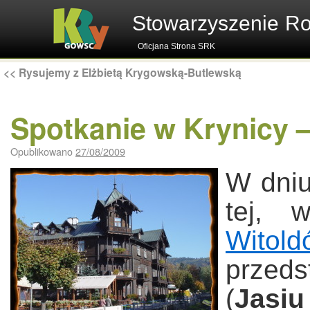
Stowarzyszenie R
Oficjana Strona SRK
<<
Rysujemy z Elżbietą Krygowską-Butlewską
Spotkanie w Krynicy –
Opublikowano
27/08/2009
W dniu
tej, w
Witold
przed
(
Jasi