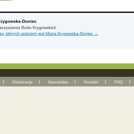
 Krygowska-Doniec
arzyszenia Rodu Krygowskich
sy, których autorem jest Maria Krygowska-Doniec
→
Deklaracja
Newsletter
Kontakt
FAQ
With Google+ plugin by Geoff Janes