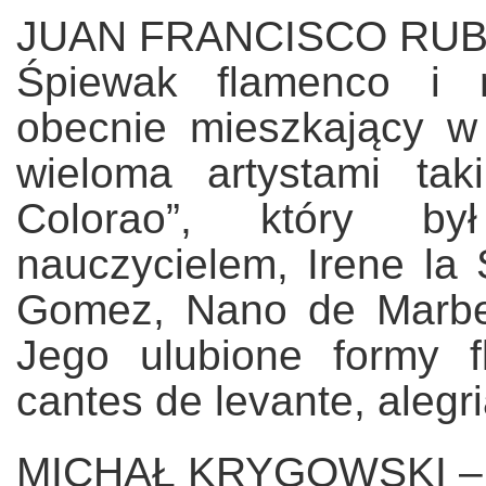
JUAN FRANCISCO RUBI
Śpiewak flamenco i m
obecnie mieszkający w
wieloma artystami ta
Colorao”, który b
nauczycielem, Irene la S
Gomez, Nano de Marbel
Jego ulubione formy f
cantes de levante, alegria
MICHAŁ KRYGOWSKI – g