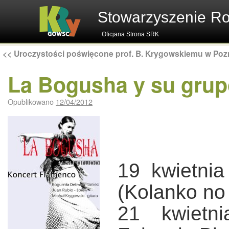
Stowarzyszenie R
Oficjana Strona SRK
<<
Uroczystości poświęcone prof. B. Krygowskiemu w Poz
La Bogusha y su gru
Opublikowano
12/04/2012
19 kwietni
(Kolanko no 
21 kwietn