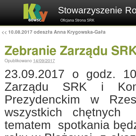
Stowarzyszenie R
Oficjana Strona SRK
<<
10.08.2017 odeszła Anna Krygowska-Gała
Zebranie Zarządu SR
Opublikowano
14/09/2017
23.09.2017 o godz. 1
Zarządu SRK i Komi
Prezydenckim w Rzes
wszystkich chętnyc
tematem spotkania będz