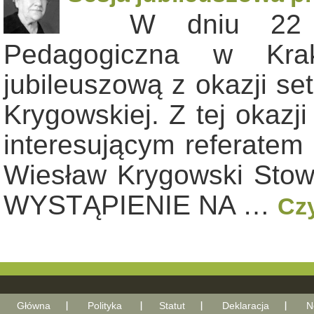
W dniu 22 lis
Pedagogiczna w Krak
jubileuszową z okazji set
Krygowskiej. Z tej okazj
interesującym referatem
Wiesław Krygowski Stow
WYSTĄPIENIE NA …
Czy
Główna
Polityka
Statut
Deklaracja
N
With Go