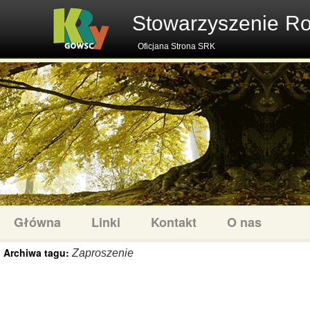
Stowarzyszenie R
Oficjana Strona SRK
Główna
Linki
Kontakt
O nas
Archiwa tagu:
Zaproszenie