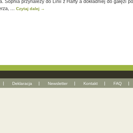
a. Sophia przynależy do Linii z Harty a dokładniej do gałęzi
ierza, …
Czytaj dalej
→
Deklaracja
Newsletter
Kontakt
FAQ
With Google+ plugin by Geoff Janes