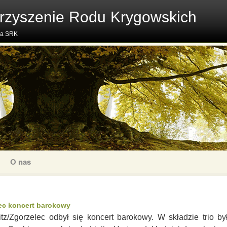
rzyszenie Rodu Krygowskich
na SRK
O nas
lec koncert barokowy
tz/Zgorzelec odbył się koncert barokowy. W składzie trio 