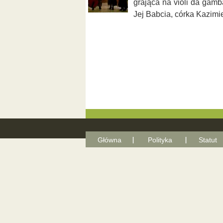
grająca na violi da gamb
Jej Babcia, córka Kazim
Główna
Polityka
Statut