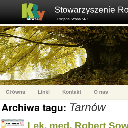
Stowarzyszenie R
Oficjana Strona SRK
Główna
Linki
Kontakt
O nas
Archiwa tagu:
Tarnów
Lek. med. Robert Sowi