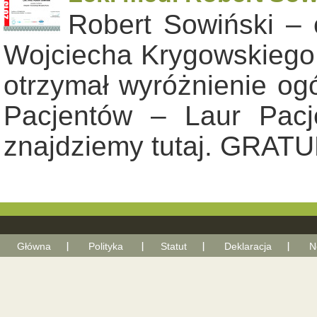
Robert Sowiński –
Wojciecha Krygowskiego z
otrzymał wyróżnienie ogó
Pacjentów – Laur Pacje
znajdziemy tutaj. GRAT
Główna
Polityka
Statut
Deklaracja
N
With Go