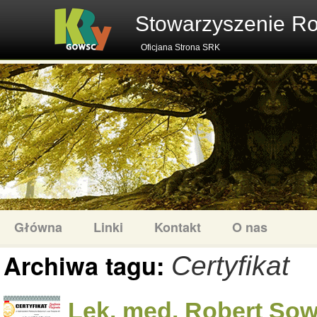
Stowarzyszenie R
Oficjana Strona SRK
Główna
Linki
Kontakt
O nas
Archiwa tagu:
Certyfikat
Lek. med. Robert Sowi