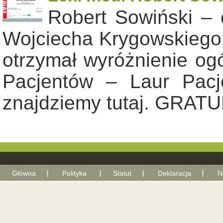
Robert Sowiński –
Wojciecha Krygowskiego z
otrzymał wyróżnienie ogó
Pacjentów – Laur Pacje
znajdziemy tutaj. GRAT
Główna
Polityka
Statut
Deklaracja
N
With Go