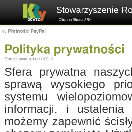
Stowarzyszenie R
Oficjana Strona SRK
<<
Płatności PayPal
Polityka prywatności
Opublikowano
14/11/2013
Sfera prywatna naszyc
sprawą wysokiego pri
systemu wielopoziomo
informacji, i ustalenia 
możemy zapewnić ścisły 