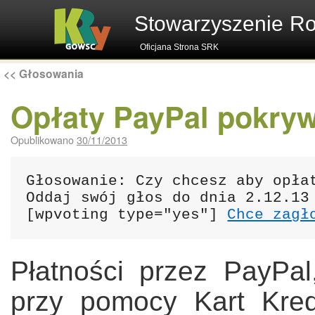
Stowarzyszenie R
Oficjana Strona SRK
<<
Głosowania
Opłaty PayPal pokry
Opublikowano
30/11/2013
Głosowanie: Czy chcesz aby opłat
Oddaj swój głos do dnia 2.12.13

[wpvoting type="yes"] 
Chce zagł
Płatności przez PayPal
przy pomocy Kart Kre