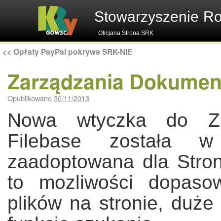
Stowarzyszenie R
Oficjana Strona SRK
<<
Opłaty PayPal pokrywa SRK-NIE
Zarządzania Dokumen
Opublikowano
30/11/2013
Nowa wtyczka do Za
Filebase została 
zaadoptowana dla Stro
to mozliwości dopasow
plików na stronie, duże