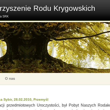
rzyszenie Rodu Krygowskich
na SRK
O nas
na Sybir, 28.02.2010, Przemyśl
cji przedmiotowych Uroczystości, był Pobyt Naszych Rodakó