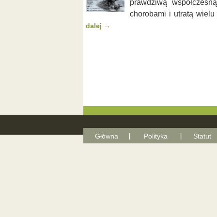
prawdziwą współczesną
chorobami i utratą wiel
dalej
→
Główna
Polityka
Statut