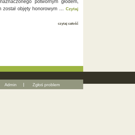
, naznaczonego potwornym głodem,
ram został objęty honorowym …
Czytaj
czytaj całość
Admin
Zgłoś problem