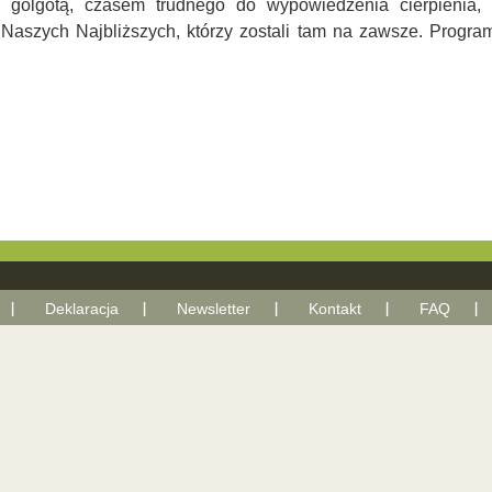
 golgotą, czasem trudnego do wypowiedzenia cierpienia
u Naszych Najbliższych, którzy zostali tam na zawsze. Prog
Deklaracja
Newsletter
Kontakt
FAQ
With Google+ plugin by Geoff Janes