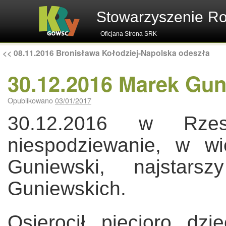
Stowarzyszenie R
Oficjana Strona SRK
<<
08.11.2016 Bronisława Kołodziej-Napolska odeszła
30.12.2016 Marek Gun
Opublikowano
03/01/2017
30.12.2016 w Rze
niespodziewanie, w w
Guniewski, najstar
Guniewskich.
Osierocił pięcioro dz